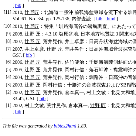
[
bib
]
[
11
]
2010,
辻野匠
：北海道十勝沖 前弧海盆東縁を流下する釧路
Vol. 61, No. 3/4, pp. 125-136, 内部査読. [
bib
|
.html
]
[
10
]
2010,
辻野匠
：特集「釧路海底谷の潜航調査」にあたって, 地質調査研究
[
9
]
2008,
辻野 匠
：4.3.10 塩原盆地, 日本地方地質誌 3 関東地方, p
[
8
]
2007,
辻野 匠
, 荒井晃作, 井上卓彦：日高舟状海盆海域の音波探査.,
[
7
]
2007, 井上卓彦,
辻野 匠
, 荒井晃作：日高沖海域音波探査記録に認
GSJ. [
bib
]
[
6
]
2006,
辻野 匠
, 荒井晃作, 佐竹健治：千島海溝陸側斜面の48ch音波探
[
5
]
2005,
辻野 匠
, 荒井晃作, 岡村行信：落石岬沖・襟裳岬沖の音波探査.
[
4
]
2004,
辻野 匠
, 荒井晃作, 岡村行信：釧路沖・日高沖の音波探査., 
[
3
]
2003,
辻野 匠
, 岡村行信：十勝沖の音波探査およびSBP調査., 地質調
[
2
]
2002,
辻野 匠
, 荒井晃作, 倉本真一, 村上文敏：北見大和堆周
33-45, GSJ. [
bib
]
[
1
]
2002, 村上文敏, 荒井晃作, 倉本真一,
辻野 匠
：北見大和堆海域
[
bib
]
This file was generated by
bibtex2html
1.89.