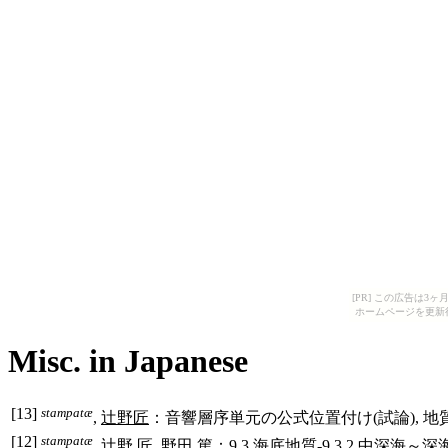
[PR] この広告は
ホームページを更新
Misc. in Japanese
[
13
]
stampatæ
,
辻野匠
：音響層序単元の公式位置付け(試論), 地質調査研究報告,
[
12
]
stampatæ
,
辻野 匠
, 野田 篤：9.3 海底地質-9.3.2 中深海～